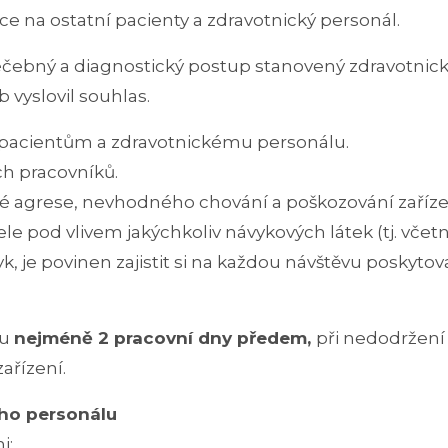
ce na ostatní pacienty a zdravotnický personál.
léčebný a diagnostický postup stanovený zdravotn
 vyslovil souhlas.
 pacientům a zdravotnickému personálu.
h pracovníků.
ické agrese, nevhodného chování a poškozování zaříze
e pod vlivem jakýchkoliv návykových látek (tj. včet
, je povinen zajistit si na každou návštěvu poskytov
nu
nejméně 2 pracovní dny předem,
při nedodržení 
ařízení.
ého personálu
i: