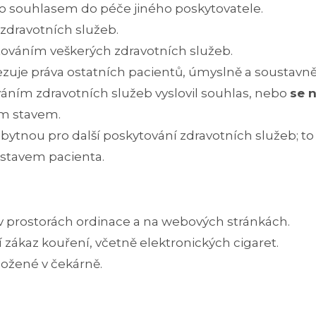
ho souhlasem do péče jiného poskytovatele.
zdravotních služeb.
továním veškerých zdravotních služeb.
je práva ostatních pacientů, úmyslně a soustavně 
áním zdravotních služeb vyslovil souhlas, nebo
se n
ím stavem.
ytnou pro další poskytování zdravotních služeb; to 
 stavem pacienta.
v prostorách ordinace a na webových stránkách.
 zákaz kouření, včetně elektronických cigaret.
ložené v čekárně.