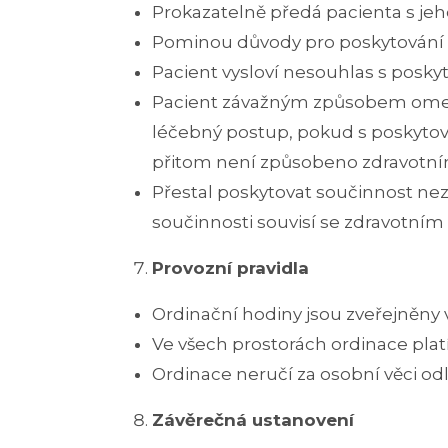
Prokazatelně předá pacienta s je
Pominou důvody pro poskytování 
Pacient vysloví nesouhlas s posky
Pacient závažným způsobem omezu
léčebný postup, pokud s poskytov
přitom není způsobeno zdravotn
Přestal poskytovat součinnost nezb
součinnosti souvisí se zdravotním
Provozní pravidla
Ordinační hodiny jsou zveřejněny 
Ve všech prostorách ordinace platí
Ordinace neručí za osobní věci od
Závěrečná ustanovení