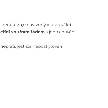
nedodržuje navržený individuální
eřídí vnitřním řádem
a jeho chování
neplatí, jestliže neposkytování