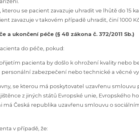
řízení.
u, kterou se pacient zavazuje uhradit ve lhůtě do 15
ient zavazuje v takovém případě uhradit, činí 1000 Kč
če a ukončení péče (§ 48 zákona č. 372/2011 Sb.)
pacienta do péče, pokud:
 přijetím pacienta by došlo k ohrožení kvality nebo
y, personální zabezpečení nebo technické a věcné vy
ťovny, se kterou má poskytovatel uzavřenu smlouvu
pojištěnce z jiných států Evropské unie, Evropského 
rými má Česká republika uzavřenu smlouvu o sociáln
enta v případě, že: