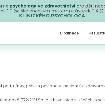
áme
psychologa ve zdravotnictví
pro děti nebo
zek 1,0 (se školeneckým místem) a úvazek 0,4 (2 
KLINICKÉHO PSYCHOLOGA
.
Ordinace
Kazuist
í podmínky, práva a povinnosti pacientů a zdravotni
ákonem č. 372/2011 Sb., o zdravotních službách, a sou