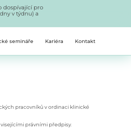
 dospívající pro
dny v týdnu) a
ické semináře
Kariéra
Kontakt
ckých pracovníků v ordinaci klinické
visejícími právními předpisy.