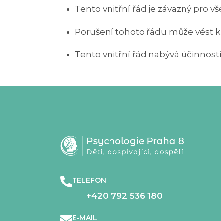
Tento vnitřní řád je závazný pro 
Porušení tohoto řádu může vést k
Tento vnitřní řád nabývá účinnost
TELEFON
+420 792 536 180
E-MAIL