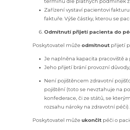
termínu dle platných podmínek za
Zařízení vystaví pacientovi faktur
faktuře. Výše částky, kterou se pac
Odmítnutí přijetí pacienta do pé
Poskytovatel může
odmítnout
přijetí 
Je naplněna kapacita pracoviště a
Jeho přijetí brání provozní důvod
Není pojištěncem zdravotní pojiš
pojištění (toto se nevztahuje na 
konfederace, či ze států, se kte
rozsahu nároky na zdravotní péči).
Poskytovatel může
ukončit
péči o paci