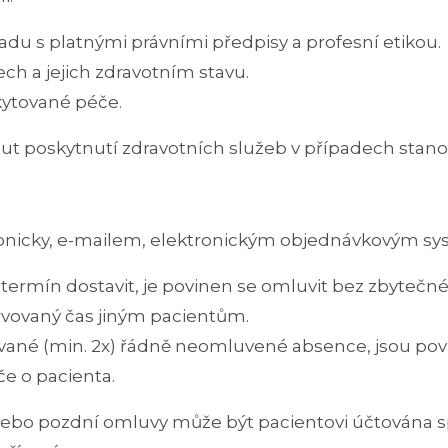
adu s platnými právními předpisy a profesní etikou.
ch a jejich zdravotním stavu.
kytované péče.
ut poskytnutí zdravotních služeb v případech sta
fonicky, e-mailem, elektronickým objednávkovým 
termín dostavit, je povinen se omluvit bez zbyteč
rvovaný čas jiným pacientům.
vané (min. 2x) řádně neomluvené absence, jsou pov
e o pacienta.
bo pozdní omluvy může být pacientovi účtována s