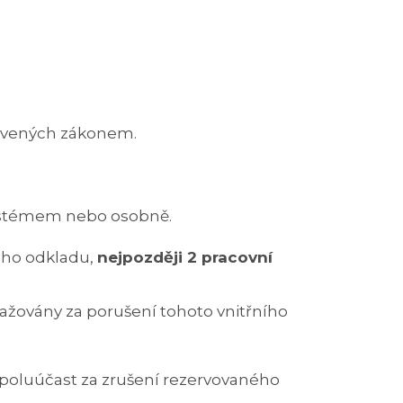
novených zákonem.
systémem nebo osobně.
ného odkladu,
nejpozději 2 pracovní
ažovány za porušení tohoto vnitřního
poluúčast za zrušení rezervovaného