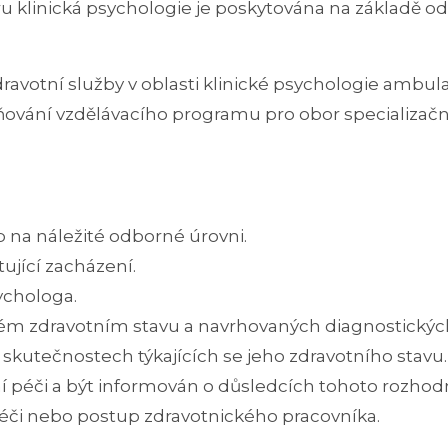
u klinická psychologie je poskytována na základě 
dravotní služby v oblasti klinické psychologie ambu
vání vzdělávacího programu pro obor specializační
 na náležité odborné úrovni.
ující zacházení.
ychologa.
ém zdravotním stavu a navrhovaných diagnostickýc
 skutečnostech týkajících se jeho zdravotního stavu.
péči a být informován o důsledcích tohoto rozhodn
éči nebo postup zdravotnického pracovníka.