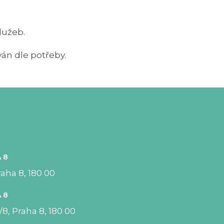
lužeb.
án dle potřeby.
 8
aha 8, 180 00
 8
8, Praha 8, 180 00