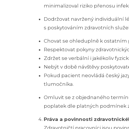
minimalizoval riziko přenosu infek
Dodržovat navržený individuální 
s poskytováním zdravotních služeb
Chovat se ohleduplně k ostatním
Respektovat pokyny zdravotnickýc
Zdržet se verbální i jakékoliv fyz
Nebýt v době návštěvy poskytovatel
Pokud pacient neovládá český jazyk
tlumočníka.
Omluvit se z objednaného termí
poplatek dle platných podmínek z
Práva a povinnosti zdravotnick
Zdravotničtí pracovníci jsou povinn