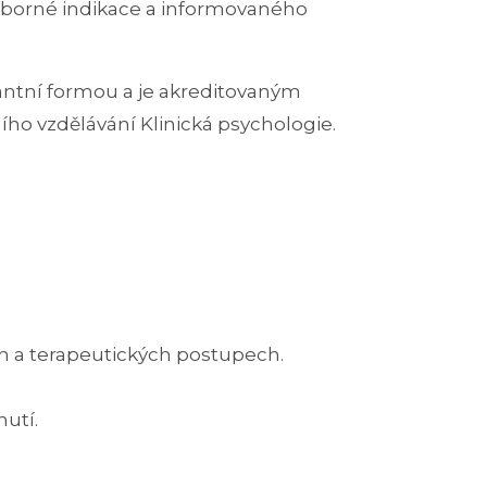
odborné indikace a informovaného
lantní formou a je akreditovaným
ho vzdělávání Klinická psychologie.
h a terapeutických postupech.
utí.