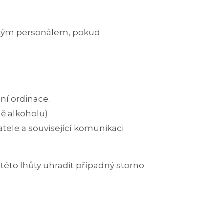
ickým personálem, pokud
ní ordinace.
ně alkoholu)
atele a související komunikaci
této lhůty uhradit případný storno