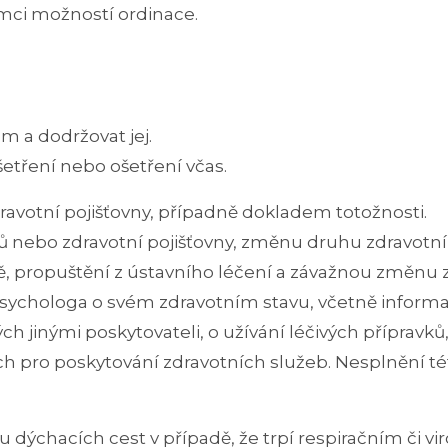
mci možností ordinace.
m a dodržovat jej.
šetření nebo ošetření včas.
avotní pojišťovny, případně dokladem totožnosti.
nebo zdravotní pojišťovny, změnu druhu zdravotního
ě, propuštění z ústavního léčení a závažnou změnu 
 psychologa o svém zdravotním stavu, včetně inform
 jinými poskytovateli, o užívání léčivých přípravků,
h pro poskytování zdravotních služeb. Nesplnění té
nu dýchacích cest v případě, že trpí respiračním či